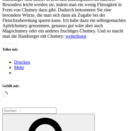
Besonders leicht werden sie, indem man ein wenig Flüssigkeit in
Form von Chutney dazu gibt. Dadurch bekommen Sie eine
besondere Würze, die man sich dann als Zugabe bei der
Fleischzubereitung sparen kann. Ich habe dazu ein selbstgemachtes
Apfelchutney genommen, genauso gut wäre aber auch
Magochutney oder ein anderes fruchtiges Chutney. Und so macht
„Hamburger
man die Hamburger mit Chutney:
weiterlesen
mit
Chutney
Teilen mit:
selbstgemacht“
Drucken
Mehr
Gefällt mir:
Wird
geladen …
Suchen
nach:
Suchen