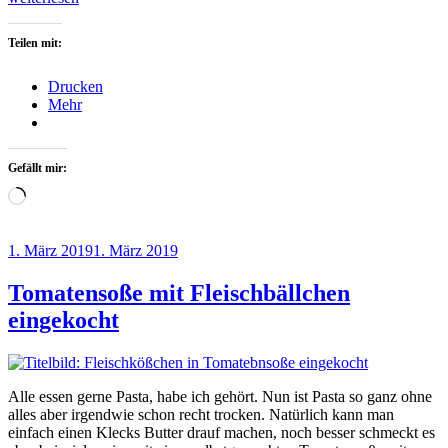
ganz
ohne
Teilen mit:
Ei“
Drucken
Mehr
Gefällt mir:
Wird
geladen …
Veröffentlicht
1. März 2019
1. März 2019
am
Tomatensoße mit Fleischbällchen
eingekocht
Alle essen gerne Pasta, habe ich gehört. Nun ist Pasta so ganz ohne
alles aber irgendwie schon recht trocken. Natürlich kann man
einfach einen Klecks Butter drauf machen, noch besser schmeckt es