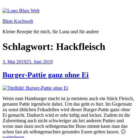
Zum
Inhalt
springen
Bluis Kochwelt
Kleine Rezepte für mich, für Luna und für andere
Schlagwort:
Hackfleisch
Veröffentlicht
3. Mai 2019
25. Juni 2019
am
Burger-Pattie ganz ohne Ei
Wenn man Hamburger macht ist ja meistens auch ein Stück Fleisch,
genannt Pattie irgendwie dabei. Um das geht es hier. Im Gegensatz
zu sonst üblichen Frikadellen wird dieser Burger-Pattie ganz ohne
Ei gemacht. Dadurch wird er sehr luftig und locker. Zudem ist die
Zubereitung auch nicht schwieriger als bei anderen Patties und
wenn man dazu noch selbstgemachte Buns nimmt kann man das
„Burg
schon fast als selbstgemachtes gesundes Essen gelten lassen. 🙂
Pattie
weiterlesen