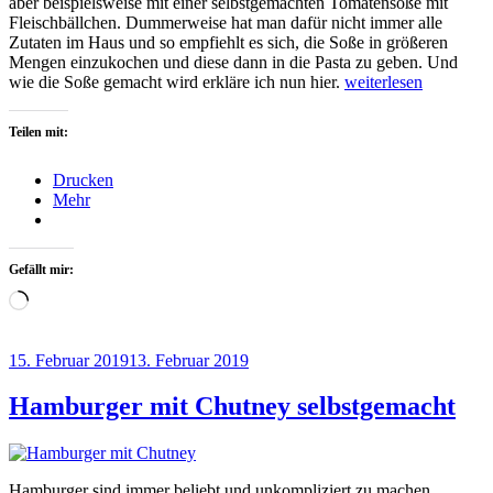
aber beispielsweise mit einer selbstgemachten Tomatensoße mit
Fleischbällchen. Dummerweise hat man dafür nicht immer alle
Zutaten im Haus und so empfiehlt es sich, die Soße in größeren
Mengen einzukochen und diese dann in die Pasta zu geben. Und
„Tomatensoße
wie die Soße gemacht wird erkläre ich nun hier.
weiterlesen
mit
Fleischbällchen
Teilen mit:
eingekocht“
Drucken
Mehr
Gefällt mir:
Wird
geladen …
Veröffentlicht
15. Februar 2019
13. Februar 2019
am
Hamburger mit Chutney selbstgemacht
Hamburger sind immer beliebt und unkompliziert zu machen.