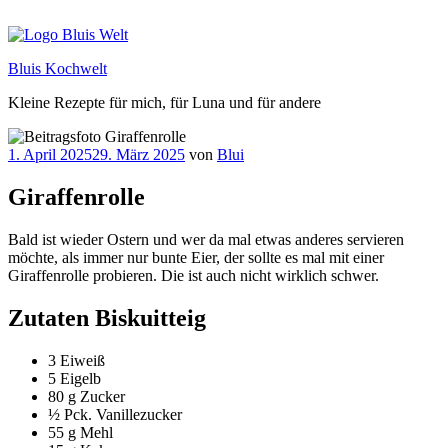
Zum
Inhalt
springen
Bluis Kochwelt
Kleine Rezepte für mich, für Luna und für andere
Veröffentlicht
1. April 2025
29. März 2025
von
Blui
am
Giraffenrolle
Bald ist wieder Ostern und wer da mal etwas anderes servieren
möchte, als immer nur bunte Eier, der sollte es mal mit einer
Giraffenrolle probieren. Die ist auch nicht wirklich schwer.
Zutaten Biskuitteig
3 Eiweiß
5 Eigelb
80 g Zucker
½ Pck. Vanillezucker
55 g Mehl