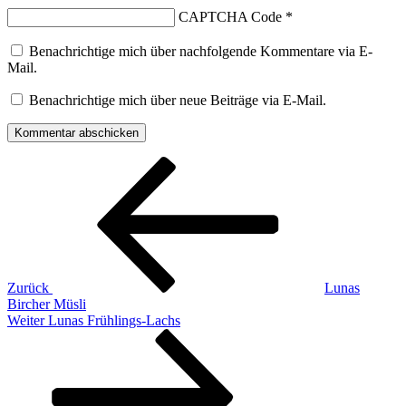
CAPTCHA Code
*
Benachrichtige mich über nachfolgende Kommentare via E-
Mail.
Benachrichtige mich über neue Beiträge via E-Mail.
Beitragsnavigation
Vorheriger
Beitrag
Zurück
Lunas
Bircher Müsli
Nächster
Weiter
Lunas Frühlings-Lachs
Beitrag