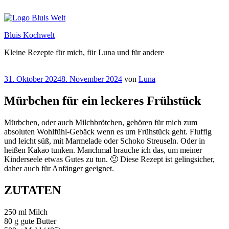
Zum
Inhalt
springen
Bluis Kochwelt
Kleine Rezepte für mich, für Luna und für andere
Veröffentlicht
31. Oktober 2024
8. November 2024
von
Luna
am
Mürbchen für ein leckeres Frühstück
Mürbchen, oder auch Milchbrötchen, gehören für mich zum
absoluten Wohlfühl-Gebäck wenn es um Frühstück geht. Fluffig
und leicht süß, mit Marmelade oder Schoko Streuseln. Oder in
heißen Kakao tunken. Manchmal brauche ich das, um meiner
Kinderseele etwas Gutes zu tun. 🙂 Diese Rezept ist gelingsicher,
daher auch für Anfänger geeignet.
ZUTATEN
250 ml Milch
80 g gute Butter