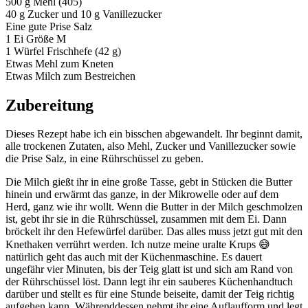
500 g Mehl (405)
40 g Zucker und 10 g Vanillezucker
Eine gute Prise Salz
1 Ei Größe M
1 Würfel Frischhefe (42 g)
Etwas Mehl zum Kneten
Etwas Milch zum Bestreichen
Zubereitung
Dieses Rezept habe ich ein bisschen abgewandelt. Ihr beginnt damit,
alle trockenen Zutaten, also Mehl, Zucker und Vanillezucker sowie
die Prise Salz, in eine Rührschüssel zu geben.
Die Milch gießt ihr in eine große Tasse, gebt in Stücken die Butter
hinein und erwärmt das ganze, in der Mikrowelle oder auf dem
Herd, ganz wie ihr wollt. Wenn die Butter in der Milch geschmolzen
ist, gebt ihr sie in die Rührschüssel, zusammen mit dem Ei. Dann
bröckelt ihr den Hefewürfel darüber. Das alles muss jetzt gut mit den
Knethaken verrührt werden. Ich nutze meine uralte Krups 😅
natürlich geht das auch mit der Küchenmaschine. Es dauert
ungefähr vier Minuten, bis der Teig glatt ist und sich am Rand von
der Rührschüssel löst. Dann legt ihr ein sauberes Küchenhandtuch
darüber und stellt es für eine Stunde beiseite, damit der Teig richtig
aufgehen kann. Währenddessen nehmt ihr eine Auflaufform und legt