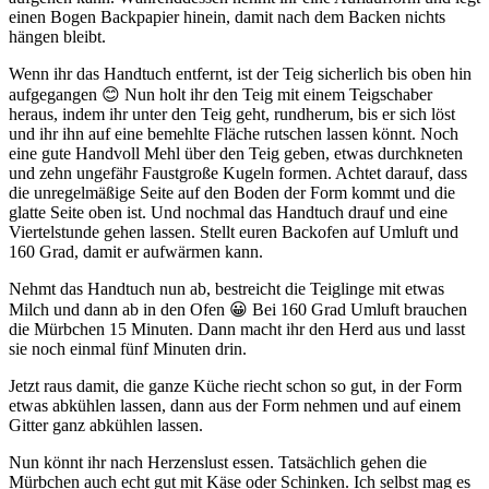
einen Bogen Backpapier hinein, damit nach dem Backen nichts
hängen bleibt.
Wenn ihr das Handtuch entfernt, ist der Teig sicherlich bis oben hin
aufgegangen 😊 Nun holt ihr den Teig mit einem Teigschaber
heraus, indem ihr unter den Teig geht, rundherum, bis er sich löst
und ihr ihn auf eine bemehlte Fläche rutschen lassen könnt. Noch
eine gute Handvoll Mehl über den Teig geben, etwas durchkneten
und zehn ungefähr Faustgroße Kugeln formen. Achtet darauf, dass
die unregelmäßige Seite auf den Boden der Form kommt und die
glatte Seite oben ist. Und nochmal das Handtuch drauf und eine
Viertelstunde gehen lassen. Stellt euren Backofen auf Umluft und
160 Grad, damit er aufwärmen kann.
Nehmt das Handtuch nun ab, bestreicht die Teiglinge mit etwas
Milch und dann ab in den Ofen 😀 Bei 160 Grad Umluft brauchen
die Mürbchen 15 Minuten. Dann macht ihr den Herd aus und lasst
sie noch einmal fünf Minuten drin.
Jetzt raus damit, die ganze Küche riecht schon so gut, in der Form
etwas abkühlen lassen, dann aus der Form nehmen und auf einem
Gitter ganz abkühlen lassen.
Nun könnt ihr nach Herzenslust essen. Tatsächlich gehen die
Mürbchen auch echt gut mit Käse oder Schinken. Ich selbst mag es