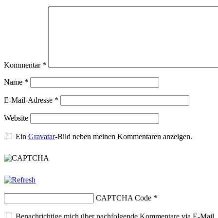
Kommentar
*
Name
*
E-Mail-Adresse
*
Website
Ein
Gravatar
-Bild neben meinen Kommentaren anzeigen.
CAPTCHA Code
*
Benachrichtige mich über nachfolgende Kommentare via E-Mail.