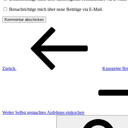
Benachrichtige mich über neue Beiträge via E-Mail.
Beitragsnavigation
Vorheriger
Beitrag
Zurück
Knusprige Br
Nächster
Beitrag
Weiter
Selbst gemachtes Apfelmus einkochen
Suchen
nach: