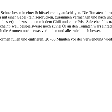
Schneebesen in einer Schüssel cremig aufschlagen. Die Tomaten abtropf
n mit einer Gabel) fein zerdrücken, zusammen vermengen und nach und 
o besser) und zusammen mit dem Chili und einer Prise Salz ebenfalls na
scheint (weil beispielsweise noch zuviel Öl an den Tomaten war) einfa
ch die Aromen noch etwas verbinden und alles wird noch besser.
lformen füllen und einfrieren. 20 -30 Minuten vor der Verwendung wied