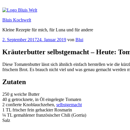
Zum
Inhalt
springen
Bluis Kochwelt
Kleine Rezepte für mich, für Luna und für andere
Veröffentlicht
2. September 2017
24. Januar 2019
von
Blui
am
Kräuterbutter selbstgemacht – Heute: To
Diese Tomatenbutter lässt sich ähnlich einfach herstellen wie die kürz
frischem Brot. Es brauch nicht viel und was genau gemacht werden mu
Zutaten
250 g weiche Butter
40 g getrocknete, in Öl eingelegte Tomaten
2 confierte Knoblauchzehen,
selbstgemacht
1 TL frischer fein gehackter Rosmarin
¼ TL gemahlener französischer Chili (Gorria)
Salz