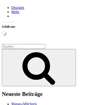
Drucken
Mehr
Gefällt mir:
Wird
geladen …
Suchen
nach:
Suchen
Neueste Beiträge
Mango-Milchreis