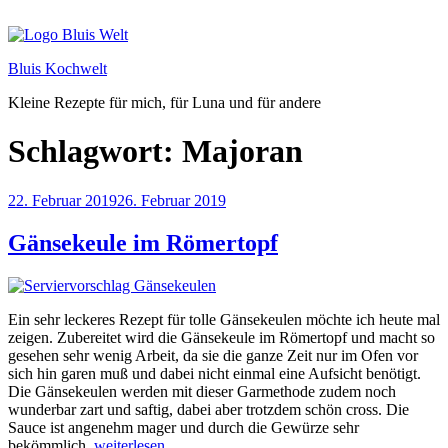
Zum
Inhalt
springen
Bluis Kochwelt
Kleine Rezepte für mich, für Luna und für andere
Schlagwort:
Majoran
Veröffentlicht
22. Februar 2019
26. Februar 2019
am
Gänsekeule im Römertopf
Ein sehr leckeres Rezept für tolle Gänsekeulen möchte ich heute mal
zeigen. Zubereitet wird die Gänsekeule im Römertopf und macht so
gesehen sehr wenig Arbeit, da sie die ganze Zeit nur im Ofen vor
sich hin garen muß und dabei nicht einmal eine Aufsicht benötigt.
Die Gänsekeulen werden mit dieser Garmethode zudem noch
wunderbar zart und saftig, dabei aber trotzdem schön cross. Die
Sauce ist angenehm mager und durch die Gewürze sehr
„Gänsekeule
bekömmlich.
weiterlesen