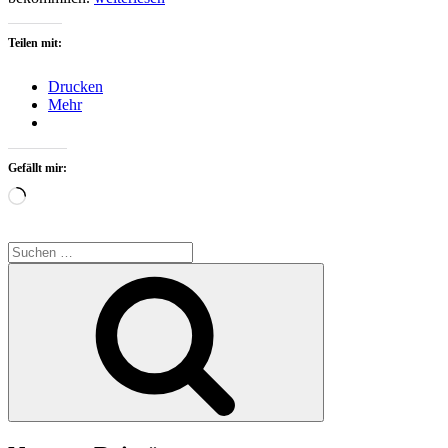
im
Römertopf“
Teilen mit:
Drucken
Mehr
Gefällt mir:
Wird
geladen …
Suchen
nach:
Suchen