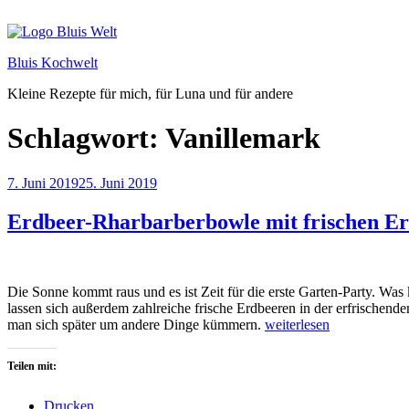
Zum
Inhalt
springen
Bluis Kochwelt
Kleine Rezepte für mich, für Luna und für andere
Schlagwort:
Vanillemark
Veröffentlicht
7. Juni 2019
25. Juni 2019
am
Erdbeer-Rharbarberbowle mit frischen E
Die Sonne kommt raus und es ist Zeit für die erste Garten-Party. Wa
lassen sich außerdem zahlreiche frische Erdbeeren in der erfrischen
„Erdbeer-
man sich später um andere Dinge kümmern.
weiterlesen
Rharbarberbowle
mit
Teilen mit:
frischen
Erdbeeren“
Drucken