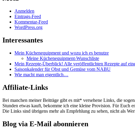
Anmelden
Eintrags-Feed
Kommentar-Feed
WordPress.org
Interessantes
Mein Küchenequipment und wozu ich es benutze
Meine Küchenequipment-Wunschliste
Mein Rezepte-Überblick! Alle veröffentlichten Rezepte auf eine
Saisonkalender für Obst und Gemüse vom NABU
Wie macht man eigentlich…
Affiliate-Links
Bei manchen meiner Beiträge gibt es mit* versehene Links, die sogen
Stunden etwas kauft, bekomme ich eine kleine Provision. Für Euch e
Die Links sind übrigens mehr als Empfehlung zu sehen, nicht als Werb
Blog via E-Mail abonnieren