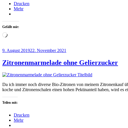
Drucken
Mehr
Gefällt mir:
Wird
geladen …
Veröffentlicht
9. August 2019
22. November 2021
am
Zitronenmarmelade ohne Gelierzucker
Da ich immer noch diverse Bio-Zitronen von meinem Zitronenkauf üb
koche und Zitronenschalen einen hohen Pektinanteil haben, wird es 
Teilen mit:
Drucken
Mehr