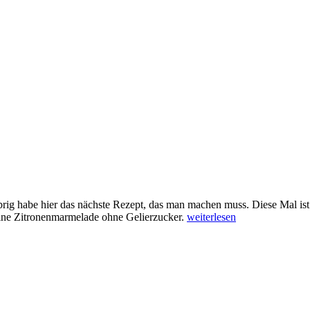
rig habe hier das nächste Rezept, das man machen muss. Diese Mal is
„Zitronenmarmelade
eine Zitronenmarmelade ohne Gelierzucker.
weiterlesen
ohne
Gelierzucker“