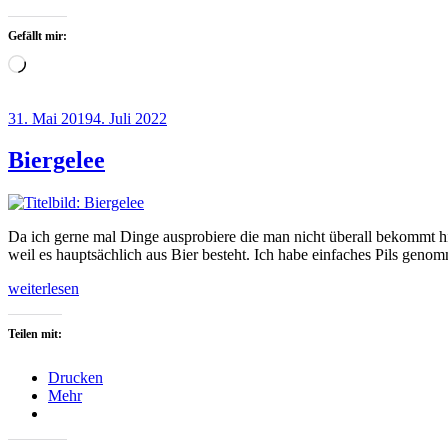
Gefällt mir:
Wird
geladen …
Veröffentlicht
31. Mai 2019
4. Juli 2022
am
Biergelee
Da ich gerne mal Dinge ausprobiere die man nicht überall bekommt hi
weil es hauptsächlich aus Bier besteht. Ich habe einfaches Pils genom
„Biergelee“
weiterlesen
Teilen mit:
Drucken
Mehr