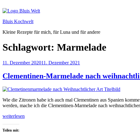
Zum
Inhalt
springen
Bluis Kochwelt
Kleine Rezepte für mich, für Luna und für andere
Schlagwort:
Marmelade
Veröffentlicht
11. Dezember 2020
11. Dezember 2021
am
Clementinen-Marmelade nach weihnachtli
Wie die Zitronen habe ich auch mal Clementinen aus Spanien kommen 
werden, mache ich die Clementinen-Marmelade nach weihnachtlicher 
„Clementinen-
weiterlesen
Marmelade
nach
Teilen mit:
weihnachtlicher
Art“